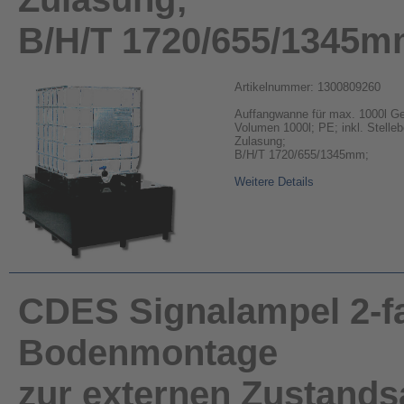
B/H/T 1720/655/1345m
Artikelnummer: 1300809260
Auffangwanne für max. 1000l Ge
Volumen 1000l; PE; inkl. Stelleb
Zulasung;
B/H/T 1720/655/1345mm;
Weitere Details
CDES Signalampel 2-f
Bodenmontage
zur externen Zustand