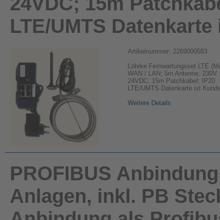
24VDC; 15m Patchkabe
LTE/UMTS Datenkarte i
Artikelnummer: 2269000583
Löhrke Fernwartungsset LTE (Mo
WAN / LAN; 5m Antenne; 230V S
24VDC; 15m Patchkabel; IP20
LTE/UMTS Datenkarte ist Kunden
Weitere Details
PROFIBUS Anbindung 
Anlagen, inkl. PB Ste
Anbindung als Profibu