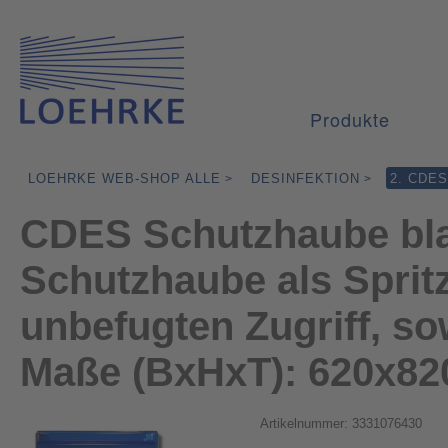
Produkte
LOEHRKE WEB-SHOP ALLE
DESINFEKTION
2. CDE
>
>
CDES Schutzhaube bla
Schutzhaube als Sprit
unbefugten Zugriff, so
Maße (BxHxT): 620x8
Artikelnummer: 3331076430