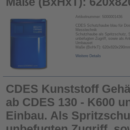
Maße (BxHxT): 620x8
Artikelnummer: 5000001436
CDES Schutzhaube blau für Dos
Messtechnik
Schutzhaube als Spritzschutz, 
unbefugten Zugriff, sowie als A
Umbauset
Maße (BxHxT): 620x820x290m
Weitere Details
CDES Kunststoff Gehäu
ab CDES 130 - K600 un
Einbau. Als Spritzsch
unbefugten Zugriff, so