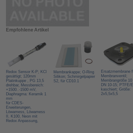
Empfohlene Artikel
Ersatzmembrane f
Redox Sensor K-P; KCl
Membrankappe; O-Ring
Membranventil;
gesättigt; 120mm
Silikon; Schmirgelpapier
Membrangröße 10 
Platinkuppe , PG 13,5
S2, für CD10.1
DN 10-15; PTFE
drehbar, Messbereich:
kaschiert; Größe:
+1500..-1500 mV,
2x5,5x5,5
Diaphragma: Keramik 1
mm
für CDES-
Erweiterungen,
Löwamess, Löwamess
II, K100, Neon mit
Redox Anpassung,