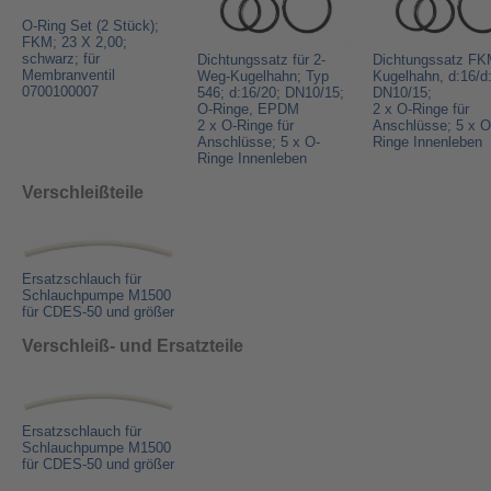
O-Ring Set (2 Stück);
FKM; 23 X 2,00;
schwarz; für
Dichtungssatz für 2-
Dichtungssatz FK
Membranventil
Weg-Kugelhahn; Typ
Kugelhahn, d:16/d
0700100007
546; d:16/20; DN10/15;
DN10/15;
O-Ringe, EPDM
2 x O-Ringe für
2 x O-Ringe für
Anschlüsse; 5 x O
Anschlüsse; 5 x O-
Ringe Innenleben
Ringe Innenleben
Verschleißteile
Ersatzschlauch für
Schlauchpumpe M1500
für CDES-50 und größer
Verschleiß- und Ersatzteile
Ersatzschlauch für
Schlauchpumpe M1500
für CDES-50 und größer