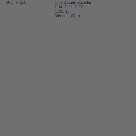
465mV 250 ml
Chlordioxidmeßzellen
CD4, CD7, CD10,
CD10.1;
Menge: 100 ml